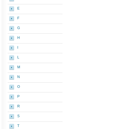
E
F
G
H
I
L
M
N
O
P
R
S
T