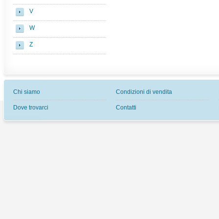
V
W
Z
Chi siamo
Condizioni di vendita
Dove trovarci
Contatti