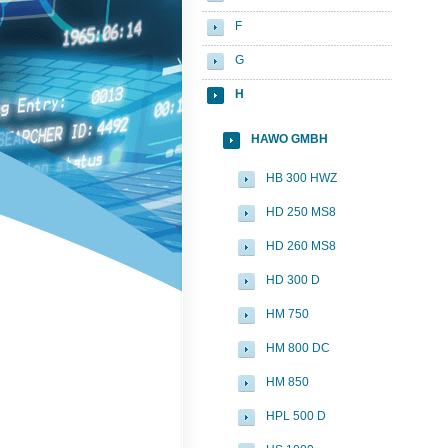
F
G
H
HAWO GMBH
HB 300 HWZ
HD 250 MS8
HD 260 MS8
HD 300 D
HM 750
HM 800 DC
HM 850
HPL 500 D