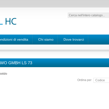
ndizioni di vendita
Chi siamo
Dove trovarci
WO GMBH LS 73
otti/o
Ordina per