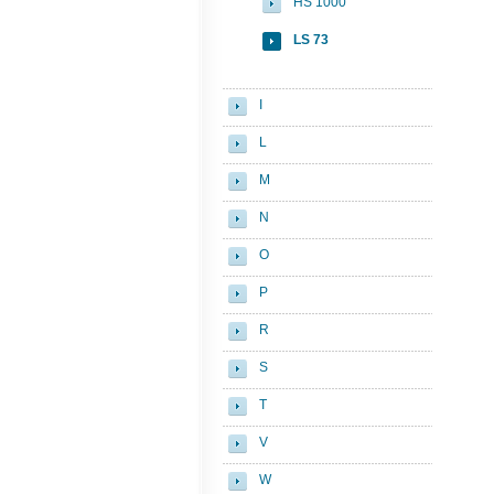
HS 1000
LS 73
I
L
M
N
O
P
R
S
T
V
W