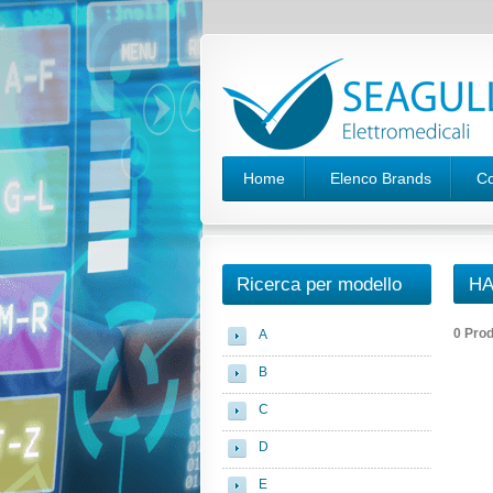
Home
Elenco Brands
Co
Ricerca per modello
HA
0 Prod
A
B
C
D
E