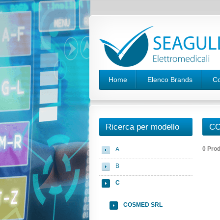
Home
Elenco Brands
Co
Ricerca per modello
CO
0 Prod
A
B
C
COSMED SRL