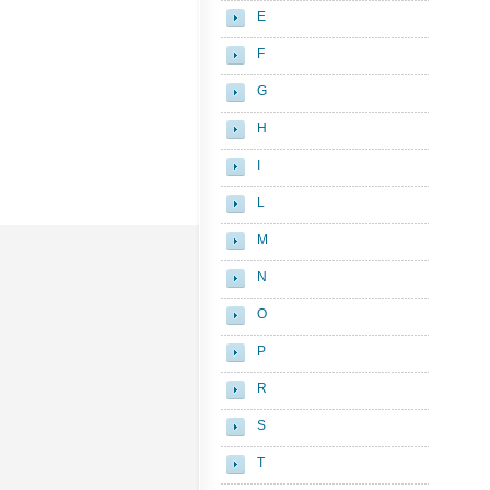
E
F
G
H
I
L
M
N
O
P
R
S
T