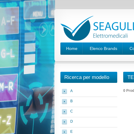
Home
Elenco Brands
Co
Ricerca per modello
TE
0 Prod
A
B
C
D
E