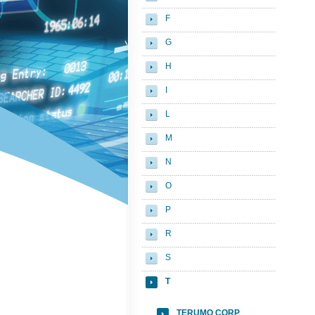
F
G
H
I
L
M
N
O
P
R
S
T
TERUMO CORP