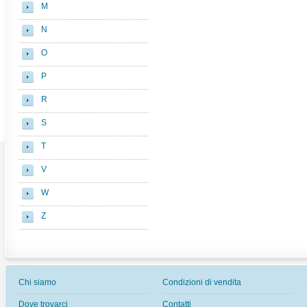
M
N
O
P
R
S
T
V
W
Z
Chi siamo
Condizioni di vendita
Dove trovarci
Contatti