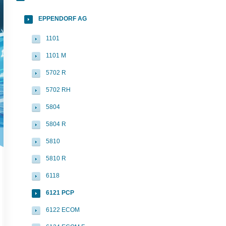
EPPENDORF AG
1101
1101 M
5702 R
5702 RH
5804
5804 R
5810
5810 R
6118
6121 PCP
6122 ECOM