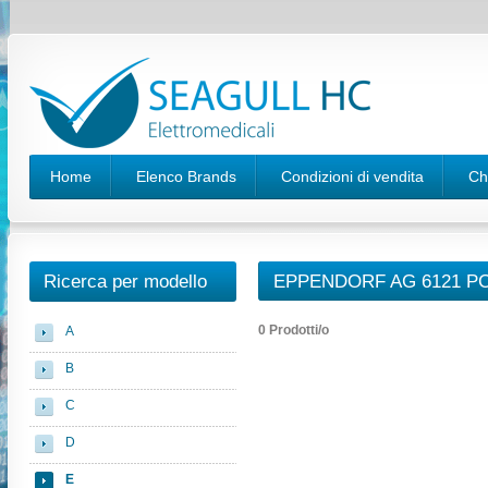
Home
Elenco Brands
Condizioni di vendita
Ch
Ricerca per modello
EPPENDORF AG 6121 P
0 Prodotti/o
A
B
C
D
E