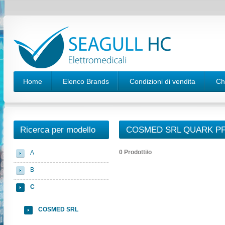
Home
Elenco Brands
Condizioni di vendita
Ch
Ricerca per modello
COSMED SRL QUARK PF
0 Prodotti/o
A
B
C
COSMED SRL