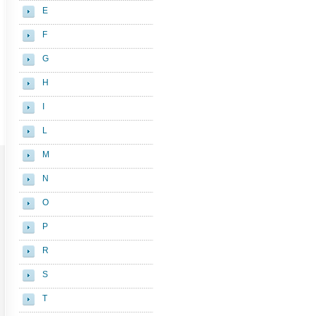
E
F
G
H
I
L
M
N
O
P
R
S
T