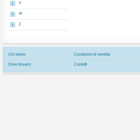
V
W
Z
Chi siamo
Condizioni di vendita
Dove trovarci
Contatti