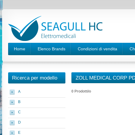
Home
Elenco Brands
Condizioni di vendita
Ch
Ricerca per modello
ZOLL MEDICAL CORP P
0 Prodotti/o
A
B
C
D
E