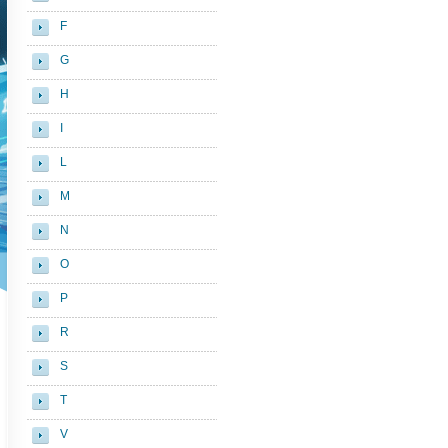
F
G
H
I
L
M
N
O
P
R
S
T
V