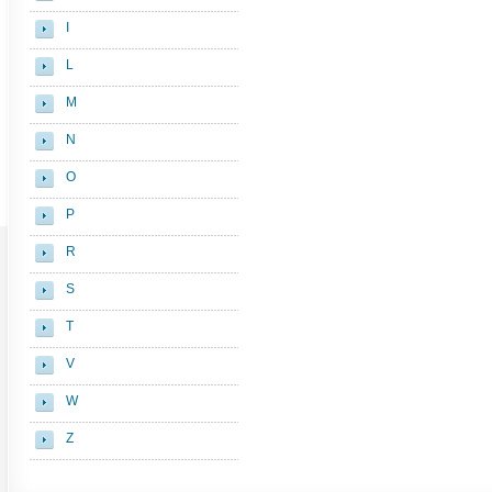
I
L
M
N
O
P
R
S
T
V
W
Z