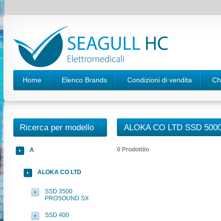
Home
Elenco Brands
Condizioni di vendita
Ch
Ricerca per modello
ALOKA CO LTD SSD 50
0 Prodotti/o
A
ALOKA CO LTD
SSD 3500
PROSOUND SX
SSD 400