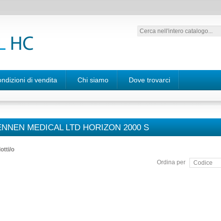
ndizioni di vendita
Chi siamo
Dove trovarci
NNEN MEDICAL LTD HORIZON 2000 S
otti/o
Ordina per