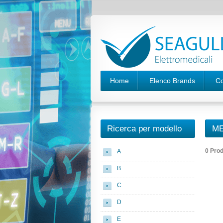
Home
Elenco Brands
Co
Ricerca per modello
ME
0 Prod
A
B
C
D
E