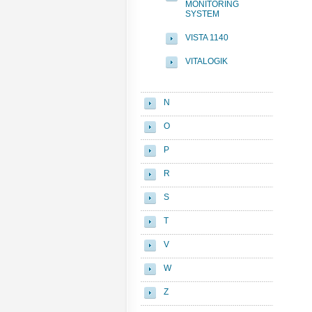
MONITORING
SYSTEM
VISTA 1140
VITALOGIK
N
O
P
R
S
T
V
W
Z