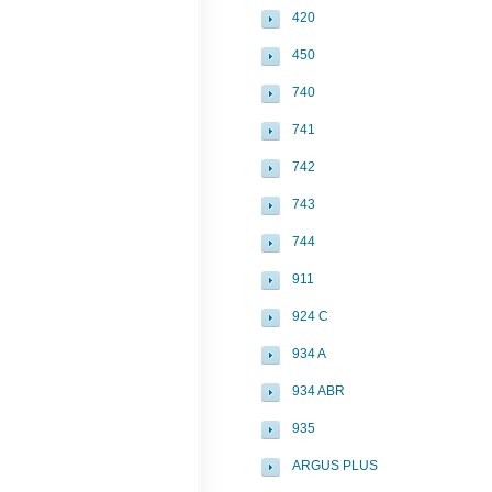
420
450
740
741
742
743
744
911
924 C
934 A
934 ABR
935
ARGUS PLUS