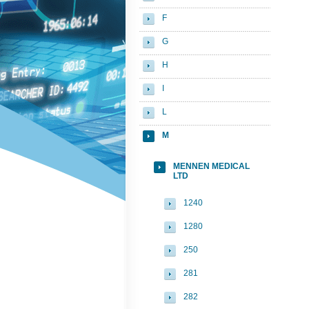
F
G
H
I
L
M
MENNEN MEDICAL
LTD
1240
1280
250
281
282