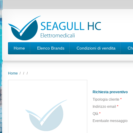
Home
Elenco Brands
Condizioni di vendita
Ch
Home
/
/
/
Richiesta preventivo
Tipologia cliente
*
Indirizzo email
*
Qtà
*
Eventuale messaggio