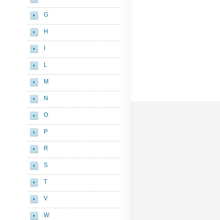
G
H
I
L
M
N
O
P
R
S
T
V
W