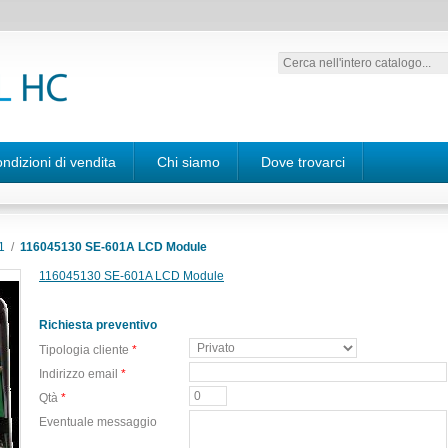
ndizioni di vendita
Chi siamo
Dove trovarci
1
/
116045130 SE-601A LCD Module
116045130 SE-601A LCD Module
Richiesta preventivo
Tipologia cliente
*
Indirizzo email
*
Qtà
*
Eventuale messaggio