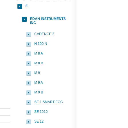
E
EDAN INSTRUMENTS
INC
CADENCE 2
H 100 N
M 8 A
M 8 B
M 9
M 9 A
M 9 B
SE 1 SMART ECG
SE 1010
SE 12