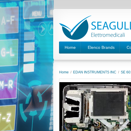
Home
Elenco Brands
Co
Home
/
EDAN INSTRUMENTS INC
/
SE 60