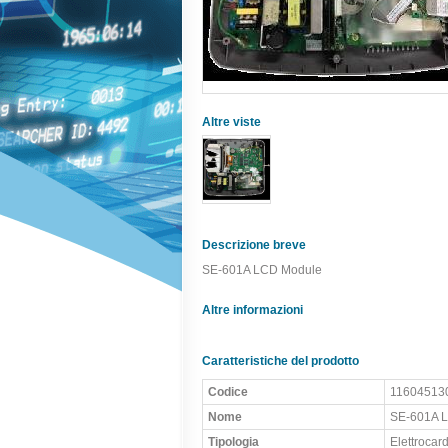
Altre viste
Descrizione breve
SE-601A LCD Module
Altre informazioni
Caratteristiche del prodotto
Codice
11604513
Nome
SE-601A 
Tipologia
Elettrocard